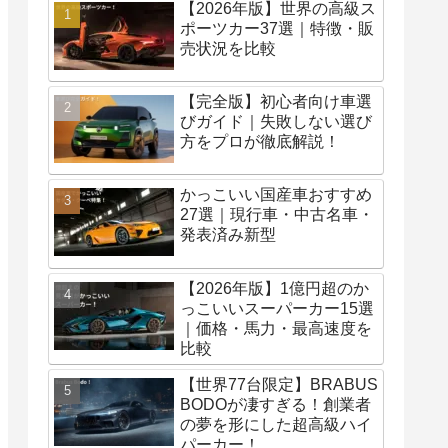
【2026年版】世界の高級ス
ポーツカー37選｜特徴・販
売状況を比較
【完全版】初心者向け車選
びガイド｜失敗しない選び
方をプロが徹底解説！
かっこいい国産車おすすめ
27選｜現行車・中古名車・
発表済み新型
【2026年版】1億円超のか
っこいいスーパーカー15選
｜価格・馬力・最高速度を
比較
【世界77台限定】BRABUS
BODOが凄すぎる！創業者
の夢を形にした超高級ハイ
パーカー！