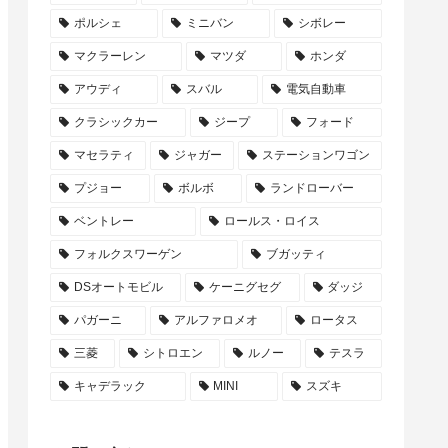
ポルシェ
ミニバン
シボレー
マクラーレン
マツダ
ホンダ
アウディ
スバル
電気自動車
クラシックカー
ジープ
フォード
マセラティ
ジャガー
ステーションワゴン
プジョー
ボルボ
ランドローバー
ベントレー
ロールス・ロイス
フォルクスワーゲン
ブガッティ
DSオートモビル
ケーニグセグ
ダッジ
パガーニ
アルファロメオ
ロータス
三菱
シトロエン
ルノー
テスラ
キャデラック
MINI
スズキ