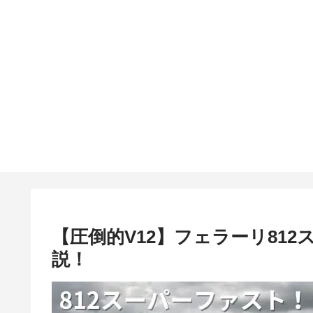
【圧倒的V12】フェラーリ81
説！