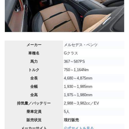
メーカー
メルセデス・ベンツ
車種名
Gクラス
馬力
367～587PS
トルク
750～1,164Nm
全長
4,680～4,875mm
全幅
1,930～1,985mm
全高
1,975～1,980mm
排気量／バッテリー
2,988～3,982cc／EV
乗車定員
5人
販売状況
現行販売
メーカーサイト
公式サイトを見る