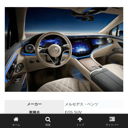
メーカー
メルセデス・ベンツ
車種名
EQS SUV
馬力
360～544PS
ホーム
検索
トップ
サイドバー