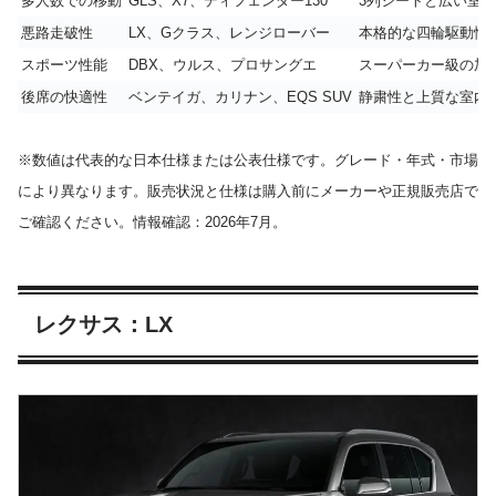
多人数での移動
GLS、X7、ディフェンダー130
3列シートと広い室
悪路走破性
LX、Gクラス、レンジローバー
本格的な四輪駆動性
スポーツ性能
DBX、ウルス、プロサングエ
スーパーカー級の加
後席の快適性
ベンテイガ、カリナン、EQS SUV
静粛性と上質な室内
※数値は代表的な日本仕様または公表仕様です。グレード・年式・市場
により異なります。販売状況と仕様は購入前にメーカーや正規販売店で
ご確認ください。情報確認：2026年7月。
レクサス：LX