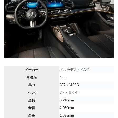
メーカー
メルセデス・ベンツ
車種名
GLS
馬力
367～612PS
トルク
750～850Nm
全長
5,210mm
全幅
2,030mm
全高
1,825mm