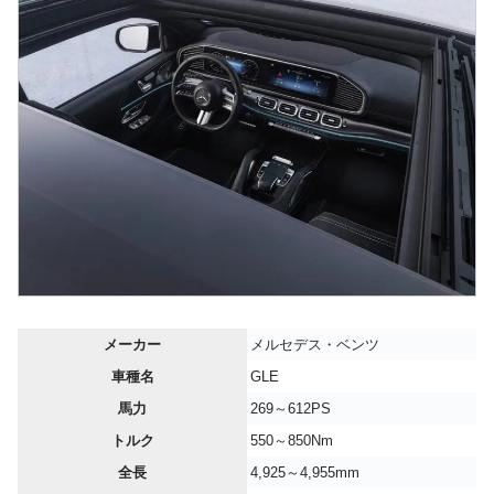
メーカー
メルセデス・ベンツ
車種名
GLE
馬力
269～612PS
トルク
550～850Nm
全長
4,925～4,955mm