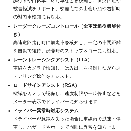
歩行者や自転車、対向車などを検知し、衝突回避や
被害軽減をサポート。交差点での出会い頭や右折時
の対向車検知にも対応。
レーダークルーズコントロール（全車速追従機能付
き）
高速道路走行時に前走車を検知し、一定の車間距離
を自動で維持。渋滞時のストップ＆ゴーにも対応。
レーントレーシングアシスト（LTA）
車線をカメラで検知し、はみ出しを抑制しながらス
テアリング操作をアシスト。
ロードサインアシスト（RSA）
標識をカメラで認識し、速度制限や一時停止などを
メーター表示でドライバーに知らせます。
ドライバー異常時対応システム
ドライバーが意識を失った場合に車線内で減速・停
車し、ハザードやホーンで周囲に異常を知らせま