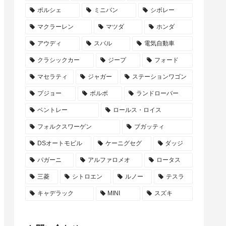
ポルシェ
ミニバン
シボレー
マクラーレン
マツダ
ホンダ
アウディ
スバル
電気自動車
クラシックカー
ジープ
フォード
マセラティ
ジャガー
ステーションワゴン
プジョー
ボルボ
ランドローバー
ベントレー
ロールス・ロイス
フォルクスワーゲン
ブガッティ
DSオートモビル
ケーニグセグ
ダッジ
パガーニ
アルファロメオ
ロータス
三菱
シトロエン
ルノー
テスラ
キャデラック
MINI
スズキ