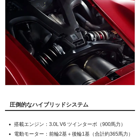
圧倒的なハイブリッドシステム
搭載エンジン：3.0L V6 ツインターボ（900馬力）
電動モーター：前輪2基＋後輪1基（合計約365馬力）