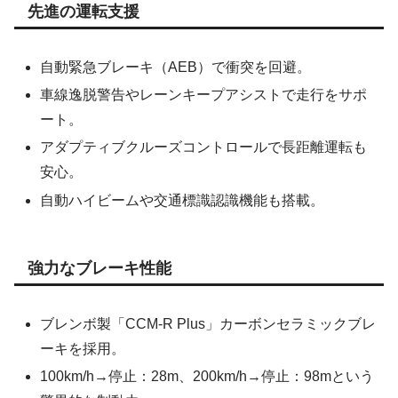
先進の運転支援
自動緊急ブレーキ（AEB）で衝突を回避。
車線逸脱警告やレーンキープアシストで走行をサポ
ート。
アダプティブクルーズコントロールで長距離運転も
安心。
自動ハイビームや交通標識認識機能も搭載。
強力なブレーキ性能
ブレンボ製「CCM-R Plus」カーボンセラミックブレ
ーキを採用。
100km/h→停止：28m、200km/h→停止：98mという