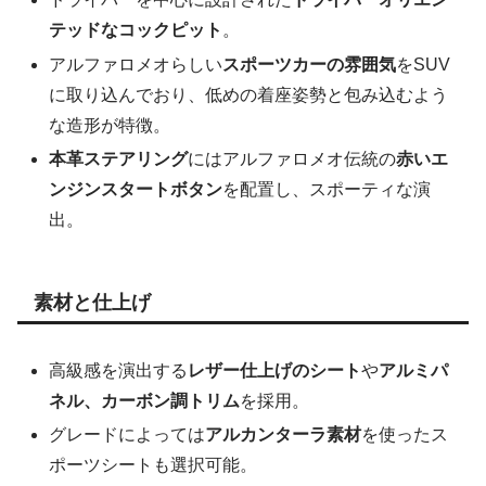
テッドなコックピット
。
アルファロメオらしい
スポーツカーの雰囲気
をSUV
に取り込んでおり、低めの着座姿勢と包み込むよう
な造形が特徴。
本革ステアリング
にはアルファロメオ伝統の
赤いエ
ンジンスタートボタン
を配置し、スポーティな演
出。
素材と仕上げ
高級感を演出する
レザー仕上げのシート
や
アルミパ
ネル、カーボン調トリム
を採用。
グレードによっては
アルカンターラ素材
を使ったス
ポーツシートも選択可能。