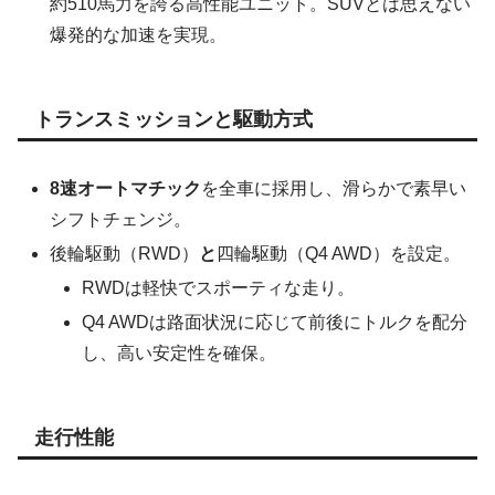
約510馬力を誇る高性能ユニット。SUVとは思えない
爆発的な加速を実現。
トランスミッションと駆動方式
8速オートマチック
を全車に採用し、滑らかで素早い
シフトチェンジ。
後輪駆動（RWD）
と
四輪駆動（Q4 AWD）を設定。
RWDは軽快でスポーティな走り。
Q4 AWDは路面状況に応じて前後にトルクを配分
し、高い安定性を確保。
走行性能