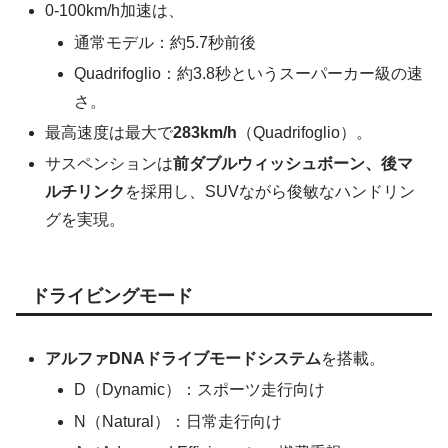
0-100km/h加速は、
通常モデル：約5.7秒前後
Quadrifoglio：約3.8秒というスーパーカー級の速
さ。
最高速度は最大で
283km/h
（Quadrifoglio）。
サスペンションは
前ダブルウィッシュボーン、後マ
ルチリンク
を採用し、SUVながら俊敏なハンドリン
グを実現。
ドライビングモード
アルファDNAドライブモードシステム
を搭載。
D（Dynamic）：スポーツ走行向け
N（Natural）：日常走行向け