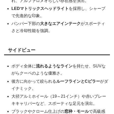
れ、アルファロメオらしい存在感を演出。
LEDマトリックスヘッドライト
を採用し、シャープ
で先進的な印象。
バンパー下部の
大きなエアインテーク
がスポーティ
さと冷却性能を強調。
サイドビュー
ボディ全体に
流れるようなライン
を持たせ、SUVな
がらクーペのような優雅さ。
後方に向かって絞られる
ルーフラインとCピラー
がダ
イナミック。
大径アルミホイール（19～21インチ）や赤いブレー
キキャリパーなど、スポーティな足元を演出。
ブラックやクローム仕上げの
窓枠・モール
で高級感