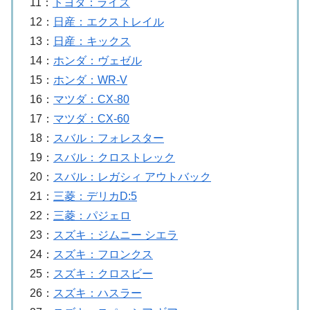
11：
トヨタ：ライズ
12：
日産：エクストレイル
13：
日産：キックス
14：
ホンダ：ヴェゼル
15：
ホンダ：WR-V
16：
マツダ：CX-80
17：
マツダ：CX-60
18：
スバル：フォレスター
19：
スバル：クロストレック
20：
スバル：レガシィ アウトバック
21：
三菱：デリカD:5
22：
三菱：パジェロ
23：
スズキ：ジムニー シエラ
24：
スズキ：フロンクス
25：
スズキ：クロスビー
26：
スズキ：ハスラー