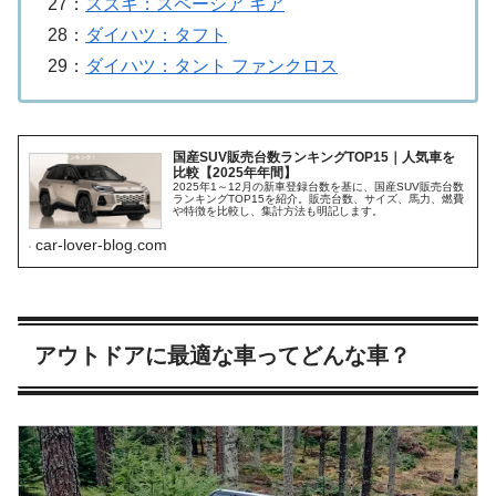
27：
スズキ：スペーシア ギア
28：
ダイハツ：タフト
29：
ダイハツ：タント ファンクロス
国産SUV販売台数ランキングTOP15｜人気車を
比較【2025年年間】
2025年1～12月の新車登録台数を基に、国産SUV販売台数
ランキングTOP15を紹介。販売台数、サイズ、馬力、燃費
や特徴を比較し、集計方法も明記します。
car-lover-blog.com
アウトドアに最適な車ってどんな車？